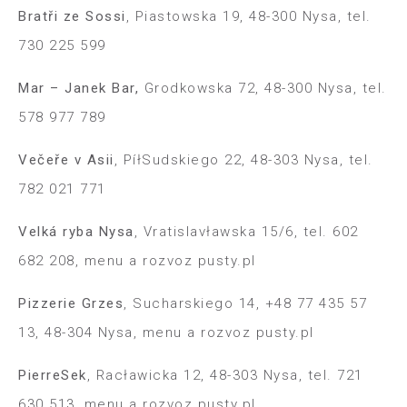
Bratři ze Sossi
, Piastowska 19, 48-300 Nysa, tel.
730 225 599
Mar – Janek Bar,
Grodkowska 72, 48-300 Nysa, tel.
578 977 789
Večeře v Asii
, Pí
ł
Sudskiego 22, 48-303 Nysa, tel.
782 021 771
Velká ryba Nysa
, Vratislav
ł
awska 15/6, tel. 602
682 208, menu a rozvoz pusty.pl
Pizzerie Grze
s
, Sucharskiego 14, +48 77 435 57
13, 48-304 Nysa, menu a rozvoz pusty.pl
Pierre
S
ek
, Rac
ł
awicka 12, 48-303 Nysa, tel. 721
630 513, menu a rozvoz pusty.pl