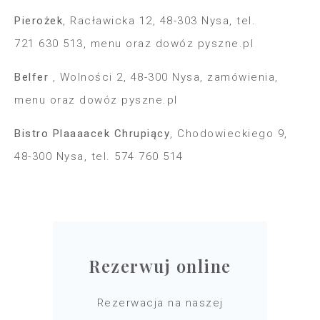
Piero
ż
ek
, Rac
ł
awicka 12, 48-303 Nysa, tel.
721 630 513, menu oraz dowóz pyszne.pl
Belfer
, Wolno
ś
ci 2, 48-300 Nysa, zamówienia,
menu oraz dowóz pyszne.pl
Bistro Plaaaacek Chrupi
ą
cy
, Chodowieckiego 9,
48-300 Nysa, tel. 574 760 514
Rezerwuj online
Rezerwacja na naszej