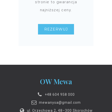
stronie to gwarancja
najniższej ceny.
REZERWUJ
OW Mewa
+48 604 958 000
mewanysa@gmail.com
ul. Orzechowa 2, 48–300 Skorochów