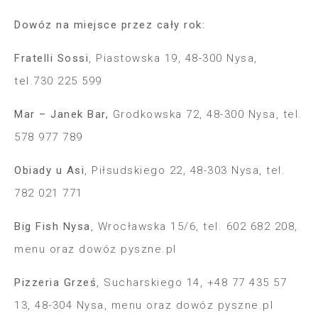
Dowóz na miejsce przez ca
ł
y rok:
Fratelli Sossi
, Piastowska 19, 48-300 Nysa,
tel.730 225 599
Mar – Janek Bar,
Grodkowska 72, 48-300 Nysa, tel.
578 977 789
Obiady u Asi
, Pi
ł
sudskiego 22, 48-303 Nysa, tel.
782 021 771
Big Fish Nysa
, Wroc
ł
awska 15/6, tel. 602 682 208,
menu oraz dowóz pyszne.pl
Pizzeria Grze
ś
, Sucharskiego 14, +48 77 435 57
13, 48-304 Nysa, menu oraz dowóz pyszne.pl